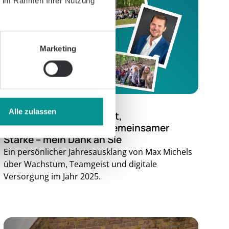
ie im Rahmen Ihrer Nutzung
Marketing
November 28, 2025
Alle zulassen
Ein Jahr voller Fortschritt,
Zusammenarbeit und gemeinsamer
Stärke – mein Dank an Sie
Ein persönlicher Jahresausklang von Max Michels
über Wachstum, Teamgeist und digitale
Versorgung im Jahr 2025.