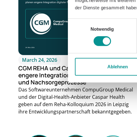
möglicherweise mit weiteren
der Dienste gesammelt habe
Einwilligungsauswahl
Notwendig
March 24, 2026
Ablehnen
CGM REHA und Caspar Health planen
engere Integration digitaler Therapie-
und Nachsorgeprozesse
Das Softwareunternehmen CompuGroup Medical
und der Digital-Health-Anbieter Caspar Health
geben auf dem Reha-Kolloquium 2026 in Leipzig
ihre Entwicklungspartnerschaft bekanntgegeben.