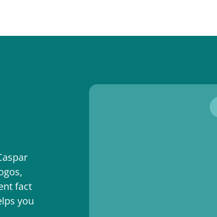
 Caspar
ogos,
nt fact
elps you