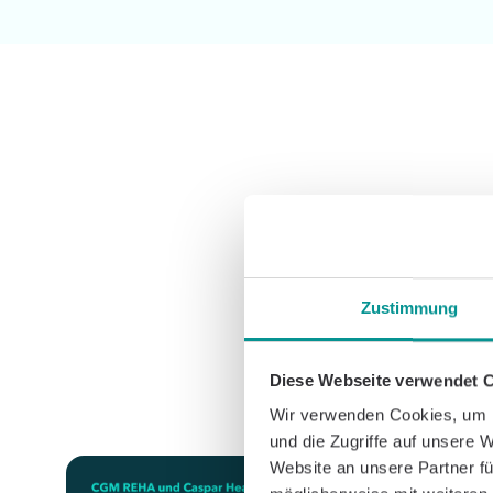
Our 
Zustimmung
Since our founding ni
50 scientific studies 
Diese Webseite verwendet 
Wir verwenden Cookies, um I
und die Zugriffe auf unsere 
Website an unsere Partner fü