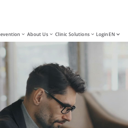
revention
About Us
Clinic Solutions
EN
Login