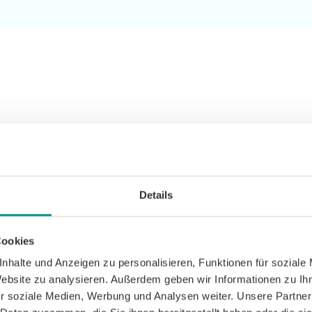
SCIENTIFIC BACKGROUND
resources. Your knowl
Details
ne years ago, Caspar Health has contributed sign
on the effectiveness of digital prevention and aft
here.
Cookies
nhalte und Anzeigen zu personalisieren, Funktionen für soziale
Website zu analysieren. Außerdem geben wir Informationen zu I
r soziale Medien, Werbung und Analysen weiter. Unsere Partner