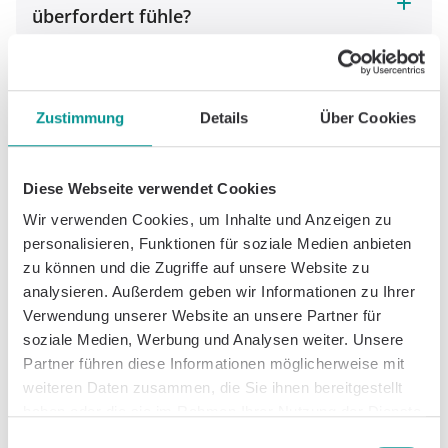
überfordert fühle?
Bin ich schwach, weil ich auf eine Krise so
stark reagiere?
Zustimmung
Details
Über Cookies
Zusätzliche Ressourcen:
Diese Webseite verwendet Cookies
Stiftung Deutsche Depressionshilfe:
Bietet
Wir verwenden Cookies, um Inhalte und Anzeigen zu
umfangreiche Informationen, ein
personalisieren, Funktionen für soziale Medien anbieten
Diskussionsforum und ein Info-Telefon. Da die
zu können und die Zugriffe auf unsere Website zu
Symptome oft depressiver Natur sind, finden
analysieren. Außerdem geben wir Informationen zu Ihrer
Betroffene hier viel Hilfe.
https://www.deutsche-
Verwendung unserer Website an unsere Partner für
depressionshilfe.de/
soziale Medien, Werbung und Analysen weiter. Unsere
Telefonseelsorge:
Ein kostenloses, anonymes und
Partner führen diese Informationen möglicherweise mit
rund um die Uhr erreichbares Gesprächsangebot
weiteren Daten zusammen, die Sie ihnen bereitgestellt
für Menschen in Krisen.
haben oder die sie im Rahmen Ihrer Nutzung der Dienste
https://www.telefonseelsorge.de/
(Telefon: 0800 /
gesammelt haben.
Einwilligungsauswahl