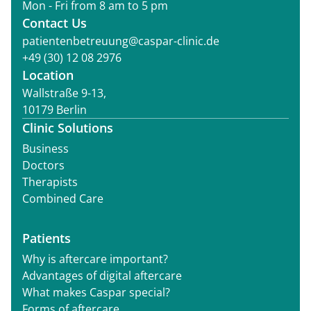
Mon - Fri from 8 am to 5 pm
Contact Us
patientenbetreuung@caspar-clinic.de
+49 (30) 12 08 2976
Location
Wallstraße 9-13,
10179 Berlin
Clinic Solutions
Business
Doctors
Therapists
Combined Care
Patients
Why is aftercare important?
Advantages of digital aftercare
What makes Caspar special?
Forms of aftercare