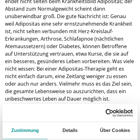
endet nicht selten beim Krankheitsbild Adipositas; der
Abstand zum Normalgewicht scheint dann
unüberwindbar groß. Die gute Nachricht ist: Genau
weil Adipositas eine sehr ernstzunehmende Krankheit
ist, nicht selten verbunden mit Herz-Kreislauf-
Erkrankungen, Arthrose, Schlafapnoe (nächtlichen
Atemaussetzern) oder Diabetes, können Betroffene
auf Unterstützung vertrauen, etwa Kurse, die sie auf
ein besseres, gesünderes Leben vorbereiten. Was viele
nicht wissen: Bei einer Adipositas-Therapie geht es
nicht einfach darum, eine Zeitlang weniger zu essen
oder auch nur anders. Vielmehr muss es das Ziel sein,
die gesamte Lebensweise so auszurichten, dass ein
unbeschwertes Leben auf Dauer möglich ist.
Am Europäischen Adipositas-Tag mag der Blick auf die
Waage vielleicht mit einer Bestimmung des Body Mass
Index verbunden sein - als grobe Leitlinie dafür, ob das
Zustimmung
Details
Über Cookies
eigene Gewicht Anlass zur Sorge bereiten könnte. Die