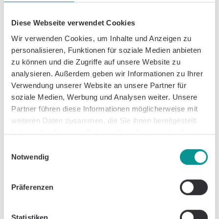
Diese Webseite verwendet Cookies
"Das Rudern ist gerade für die Arbeit am Schreibtisch
besonders wichtig. Die Brustmuskulatur neigt stark zur
Wir verwenden Cookies, um Inhalte und Anzeigen zu
Abschwächung, sodass der Rücken oftmals intensiv
personalisieren, Funktionen für soziale Medien anbieten
entgegenwirken muss, um die Dysbalance
zu können und die Zugriffe auf unsere Website zu
auszugleichen. Diese Übung eignet sich also perfekt
analysieren. Außerdem geben wir Informationen zu Ihrer
zur Vorbeugung des Rundrückens. Ziehen Sie den
Verwendung unserer Website an unsere Partner für
Bauchnabel immer in Richtung der Wirbelsäule und
soziale Medien, Werbung und Analysen weiter. Unsere
stellen Sie sich vor, Sie hätten zwei Handtücher
Partner führen diese Informationen möglicherweise mit
zwischen Oberarm und Oberkörper- so eng ziehen Sie
weiteren Daten zusammen, die Sie ihnen bereitgestellt
Ihre Arme nach hinten. Wenn Sie diese Übung mit 15-
haben oder die sie im Rahmen Ihrer Nutzung der Dienste
20 Wiederholungen und 2 Sätzen in Ihrem
gesammelt haben.
Einwilligungsauswahl
Trainingsplan durchführen, können Sie Ihre stolze
Notwendig
Brust zeigen ;). Viel Spaß dabei!"
Wir wünschen Ihnen und euch viel Spaß beim Sporteln
Präferenzen
und freuen uns auf die Fotos!
#casparhealth #übungderwoche
Statistiken