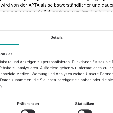
e wird von der APTA als selbstverständlicher und daue
gen Versorgung für Patient*innen weltweit betrachte
Klinische Studien bei Caspar Health, sagt über die Le
 Ihre Empfehlungen reflektieren die sorgfältige Abwä
sten und bestätigen, dass der Nutzen die Risiken deu
Details
 Qualität. Dies unterstreicht die Zuverlässigkeit und d
rnationalen Etablierung weiter vorangetrieben werden
Cookies
reits auf Basis der Online-Veröffentlichung über die b
nhalte und Anzeigen zu personalisieren, Funktionen für soziale
rz und knapp: „Die Studien zeigen, dass Telerehabilit
Website zu analysieren. Außerdem geben wir Informationen zu I
llen In-Person-Therapie darstellen kann.“ (Quelle:
PT)
r soziale Medien, Werbung und Analysen weiter. Unsere Partner
 Daten zusammen, die Sie ihnen bereitgestellt haben oder die s
Telerehabilitation, Einschr
n.
eit
Präferenzen
Statistiken
ten sich laut APTA zahlreiche Vorteile, wie sie auch C