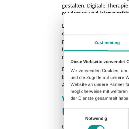
gestalten. Digitale Therapi
modernen und leistungsfähi
Dr. Sebastian Knapp, Leiter 
ein eindeutiges Signal aus.
potenziellen Risiken und Ko
Zustimmung
ihrer Analysen ist von guter
nun mit dem Ziel einer inte
Diese Webseite verwendet 
Die Zeitschrift „PT“, die be
Wir verwenden Cookies, um I
berichtet hat, resümiert ku
und die Zugriffe auf unsere 
Alternative zur konventione
Website an unsere Partner fü
möglicherweise mit weiteren
Vorteile der 
der Dienste gesammelt habe
Übertragbark
Einwilligungsauswahl
Notwendig
Durch Telerehabilitation bie