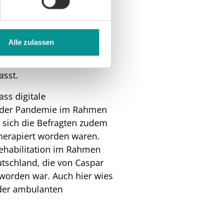
onders hervor, dass
haffen kann, die in
ieses Bild deckt sich mit
Alle zulassen
icksartikel, ebenfalls für
rund um die digitale
sst.
ass digitale
nd der Pandemie im Rahmen
n sich die Befragten zudem
herapiert worden waren.
Rehabilitation im Rahmen
utschland, die von Caspar
worden war. Auch hier wies
n der ambulanten