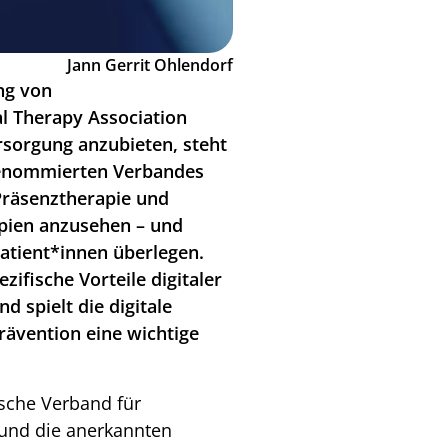
Jann Gerrit Ohlendorf
ng von
l Therapy Association
rsorgung anzubieten, steht
s renommierten Verbandes
 Präsenztherapie und
apien anzusehen – und
Patient*innen überlegen.
ifische Vorteile digitaler
 spielt die digitale
rävention eine wichtige
nische Verband für
n und die anerkannten