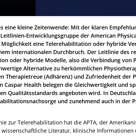
 es eine kleine Zeitenwende: Mit der klaren Empfehlu
Leitlinien-Entwicklungsgruppe der American Physica
 Möglichkeit eine Telerehabilitation oder hybride Ve
einem internationalen Durchbruch. Der Leitlinie de
ation oder hybride Modelle, also die Verbindung von
eichwertige Alternative zu herkömmlichen Physiother
ien Therapietreue (Adhärenz) und Zufriedenheit der 
 Caspar Health belegen die Gleichwertigkeit und spez
en Qualitätsstandards angeboten wird. In Deutschland
habilitationsnachsorge und zunehmend auch in der P
linie zur Telerehabilitation hat die APTA, der Amerika
e wissenschaftliche Literatur, klinische Informatione