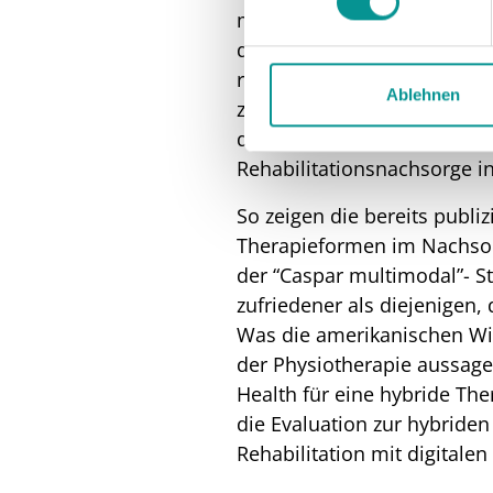
mehrfach in Studien nachge
digitale Therapie einen ver
regional weniger gut versor
Ablehnen
zahlreichen Auswertungen zu
die Zeitschrift PT, hatten 
Rehabilitationsnachsorge i
So zeigen die bereits publi
Therapieformen im Nachsor
der “Caspar multimodal”- St
zufriedener als diejenigen
Was die amerikanischen Wis
der Physiotherapie aussage
Health für eine hybride Th
die Evaluation zur hybriden
Rehabilitation mit digitale