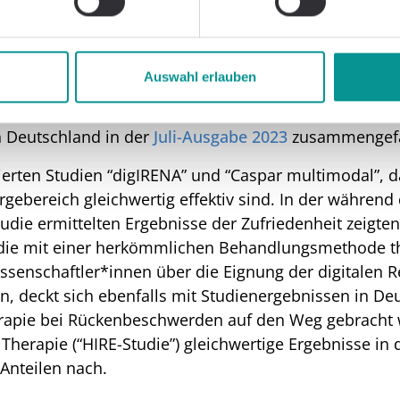
wiesen hat: So heben die Wissenschaftler*innen bes
besserten Zugang für Patient*innen zur Behandlung sc
gten Regionen leben oder eingeschränkt mobil sind. D
Auswahl erlauben
r digitalen Rehabilitationsnachsorge. In einem Überbl
Dr. Sebastian Knapp und Frank Merten die Studienlage 
n Deutschland in der
Juli-Ausgabe 2023
zusammengefa
zierten Studien “digIRENA” und “Caspar multimodal”, d
gebereich gleichwertig effektiv sind. In der währe
udie ermittelten Ergebnisse der Zufriedenheit zeigte
, die mit einer herkömmlichen Behandlungsmethode t
senschaftler*innen über die Eignung der digitalen 
n, deckt sich ebenfalls mit Studienergebnissen in De
erapie bei Rückenbeschwerden auf den Weg gebracht 
 Therapie (“HIRE-Studie”) gleichwertige Ergebnisse i
n Anteilen nach.