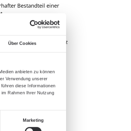
rhafter Bestandteil einer
t.
itlinien: „Die APTA sendet
gung von Nutzen,
tlich überwiegt. Die Evidenz
Über Cookies
en Wert der Leitlinien, die
 sollen.”
ahnbrechende Leitlinie
 Medien anbieten zu können
ation eine wirksame
hrer Verwendung unserer
 führen diese Informationen
ie im Rahmen Ihrer Nutzung
änkungen bei
Marketing
aspar Health bereits