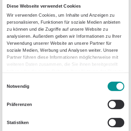
For ease of reading, we use the generic masculine
Diese Webseite verwendet Cookies
form. This always includes all genders and
Wir verwenden Cookies, um Inhalte und Anzeigen zu
identities.
personalisieren, Funktionen für soziale Medien anbieten
Opening Hours
zu können und die Zugriffe auf unsere Website zu
Mon - Fri from 8 am to 5 pm
analysieren. Außerdem geben wir Informationen zu Ihrer
Contact Us
Verwendung unserer Website an unsere Partner für
patientenbetreuung@caspar-clinic.de
soziale Medien, Werbung und Analysen weiter. Unsere
+49 (30) 12 08 2976
Partner führen diese Informationen möglicherweise mit
Location
weiteren Daten zusammen, die Sie ihnen bereitgestellt
haben oder die sie im Rahmen Ihrer Nutzung der Dienste
Wallstraße 9-13,
gesammelt haben.
10179 Berlin
Einwilligungsauswahl
Clinic Solutions
Notwendig
Business
Doctors
Präferenzen
Therapists
Combined Care
Statistiken