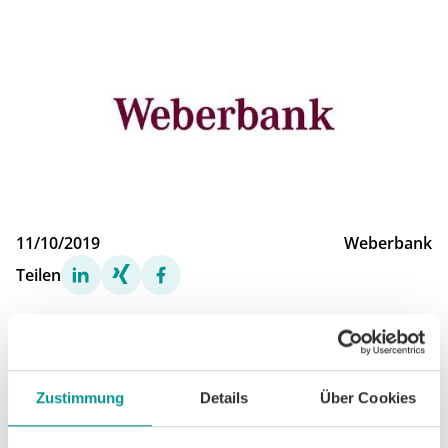
11/10/2019
Weberbank
Teilen
Zustimmung
Details
Über Cookies
Caspar Health is a company of GOREHA GmbH