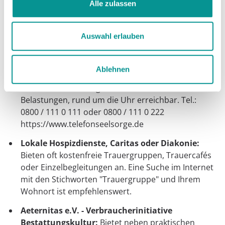
Alle zulassen
Bundesverband Trauerbegleitung e.V. (BVT):
Der
Fachverband für Trauerbegleitung in Deutschland.
Bietet eine Suche nach qualifizierten
Auswahl erlauben
Trauerbegleitern in Ihrer Nähe. https://bv-
trauerbegleitung.de/
Ablehnen
Telefonseelsorge Deutschland:
Anonyme und
kostenfreie Beratung bei Krisen und seelischen
Belastungen, rund um die Uhr erreichbar. Tel.:
0800 / 111 0 111 oder 0800 / 111 0 222
https://www.telefonseelsorge.de
Lokale Hospizdienste, Caritas oder Diakonie:
Bieten oft kostenfreie Trauergruppen, Trauercafés
oder Einzelbegleitungen an. Eine Suche im Internet
mit den Stichworten "Trauergruppe" und Ihrem
Wohnort ist empfehlenswert.
Aeternitas e.V. - Verbraucherinitiative
Bestattungskultur:
Bietet neben praktischen