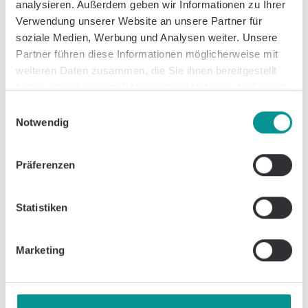
Häufig Gestellte Fragen (FAQs):
analysieren. Außerdem geben wir Informationen zu Ihrer
Verwendung unserer Website an unsere Partner für
Wie lange dauert Trauer?
soziale Medien, Werbung und Analysen weiter. Unsere
Partner führen diese Informationen möglicherweise mit
weiteren Daten zusammen, die Sie ihnen bereitgestellt
Ist es normal, wütend zu sein, wenn man
haben oder die sie im Rahmen Ihrer Nutzung der Dienste
trauert?
gesammelt haben.
Einwilligungsauswahl
Notwendig
Was sage ich zu jemandem, der trauert?
Präferenzen
Ich kann nicht weinen. Trauere ich
"falsch"?
Statistiken
Wann sollte ich mir professionelle Hilfe
suchen?
Marketing
Zusätzliche Ressourcen: