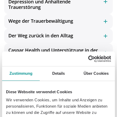
Depression und Anhaltende
Trauerstörung
Wege der Trauerbewältigung
Der Weg zurück in den Alltag
Caspar Health und Unterstützung in der
Trauer
Häufig Gestellte Fragen
Zustimmung
Details
Über Cookies
(FAQs) und Zusätzliche
Ressourcen
Diese Webseite verwendet Cookies
Im Folgenden finden Sie Antworten auf häufige
Wir verwenden Cookies, um Inhalte und Anzeigen zu
Fragen sowie Verweise auf vertrauenswürdige
personalisieren, Funktionen für soziale Medien anbieten
Informationsquellen.
zu können und die Zugriffe auf unsere Website zu