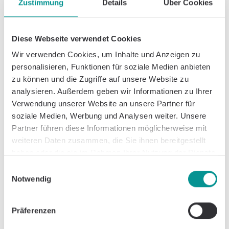
Zustimmung
Details
Über Cookies
Die häufigste Ursache. Durchblutungsstörungen
schädigen den Herzmuskel.
Diese Webseite verwendet Cookies
Bluthochdruck (Arterielle Hypertonie):
Das Herz
muss ständig gegen einen erhöhten Widerstand
Wir verwenden Cookies, um Inhalte und Anzeigen zu
arbeiten und wird überlastet.
personalisieren, Funktionen für soziale Medien anbieten
zu können und die Zugriffe auf unsere Website zu
Herzklappenerkrankungen:
Undichte oder
analysieren. Außerdem geben wir Informationen zu Ihrer
verengte Herzklappen belasten das Herz.
Verwendung unserer Website an unsere Partner für
Herzmuskelerkrankungen (Kardiomyopathien):
soziale Medien, Werbung und Analysen weiter. Unsere
Erkrankungen, die direkt den Herzmuskel
Partner führen diese Informationen möglicherweise mit
betreffen (z.B. dilatative, hypertrophe
weiteren Daten zusammen, die Sie ihnen bereitgestellt
Kardiomyopathie).
haben oder die sie im Rahmen Ihrer Nutzung der Dienste
gesammelt haben.
Einwilligungsauswahl
Herzrhythmusstörungen:
Langfristig zu schneller
Notwendig
oder unregelmäßiger Herzschlag (z.B.
Vorhofflimmern) kann das Herz schwächen.
Präferenzen
Andere Faktoren:
Diabetes mellitus,