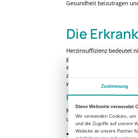
Gesundheit beizutragen und 
Die Erkran
Herzinsuffizienz bedeutet n
geschwächt ist, also seine 
entweder nicht mehr kräfti
ausreichend entspannen und
werden und sich Blut in an
Zustimmung
Formen der Herzinsu
Diese Webseite verwendet 
Mediziner unterscheiden v
Wir verwenden Cookies, um I
unterscheiden können:
und die Zugriffe auf unsere 
Website an unsere Partner fü
Systolische vs. Diastoli