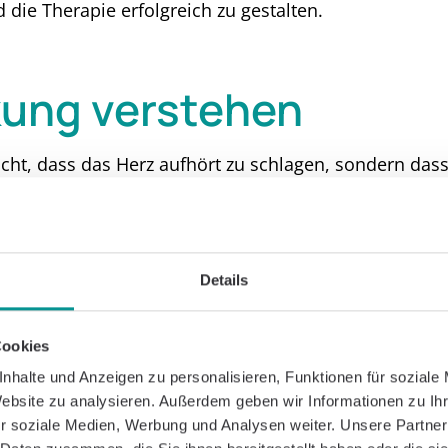
die Therapie erfolgreich zu gestalten.
kung verstehen
icht, dass das Herz aufhört zu schlagen, sondern das
Funktion nicht zu 100 % die geforderten Anforderungen
g genug Blut auswerfen oder es kann sich zwischen d
 füllen. Dies führt dazu, dass Organe und Gewebe n
deren Körperregionen, wie der Lunge oder den Beine
Details
ffizienz
Cookies
erschiedene Formen, die sich in Ursache, Ausprägun
nhalte und Anzeigen zu personalisieren, Funktionen für soziale
Website zu analysieren. Außerdem geben wir Informationen zu I
r soziale Medien, Werbung und Analysen weiter. Unsere Partner
sche Herzinsuffizienz: