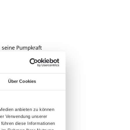
s seine Pumpkraft
 erfüllt. Das Herz kann
en Schlägen nicht mehr
icht optimal durchblutet
n, zurückstauen kann.
Über Cookies
g und Behandlung
 Medien anbieten zu können
hrer Verwendung unserer
 führen diese Informationen