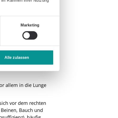
ie im Rahmen Ihrer Nutzung
Fraction):
Die Pump
kraft
en Anteil des Blutes aus
Marketing
on Fraction):
Die
aktion), aber die linke
len. Dies tritt häufiger
Form mit leicht reduzierter
Alle zulassen
or allem in die Lunge
sich vor dem rechten
n Beinen, Bauch und
suffizienz), häufig