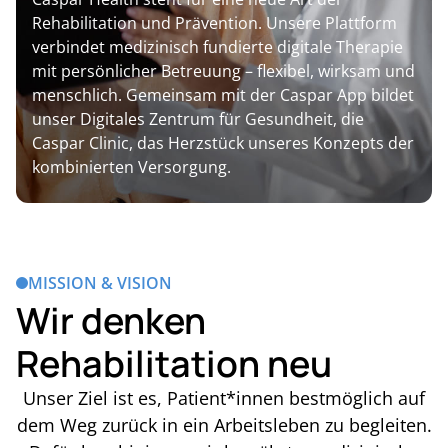
Rehabilitation und Prävention. Unsere Plattform
verbindet medizinisch fundierte digitale Therapie
mit persönlicher Betreuung – flexibel, wirksam und
menschlich. Gemeinsam mit der Caspar App bildet
unser Digitales Zentrum für Gesundheit, die
Caspar Clinic, das Herzstück unseres Konzepts der
kombinierten Versorgung.
MISSION & VISION
Wir denken
Rehabilitation neu
Unser Ziel ist es, Patient*innen bestmöglich auf
dem Weg zurück in ein Arbeitsleben zu begleiten.