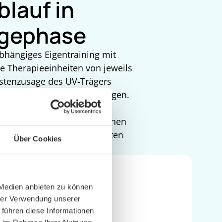
blauf in
rgephase
nabhängiges Eigentraining mit
e Therapieeinheiten von jeweils
ostenzusage des UV-Trägers
hen nach Verordnung erfolgen.
iche Betreuung der Patientinnen
ration mit DRV-zertifizierten
Über Cookies
trum für Gesundheit.
 Medien anbieten zu können
hrer Verwendung unserer
 führen diese Informationen