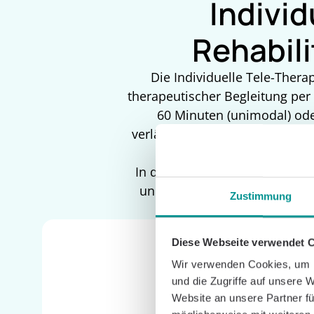
Individ
Rehabil
Die Individuelle Tele-Therap
therapeutischer Begleitung per
60 Minuten (unimodal) ode
verlängert werden. Einweisun
In der Nachsorgephase der ITT 
und Patienten sicherzustelle
Zustimmung
Digitalen Nachsorge
Diese Webseite verwendet 
Wir verwenden Cookies, um I
und die Zugriffe auf unsere 
Website an unsere Partner fü