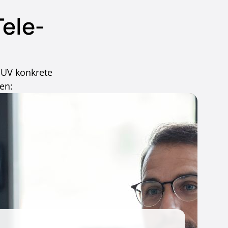
ele-
GUV konkrete
en: