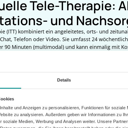
uelle Tele-Therapie: A
itations- und Nachso
ie (ITT) kombiniert ein angeleitetes, orts- und zeitu
 Chat, Telefon oder Video. Sie umfasst 24 wöchentlich
r 90 Minuten (multimodal) und kann einmalig mit K
g und Therapiebeginn müssen innerhalb von vier Woc
sind die Einrichtungen verpflichtet, die kontinuierl
n – entweder durch eigenes Fachpersonal oder in Koope
Details
zentren wie der Caspar Clinic, unserem digitalen Cen
Cookies
nhalte und Anzeigen zu personalisieren, Funktionen für soziale
Website zu analysieren. Außerdem geben wir Informationen zu I
r soziale Medien, Werbung und Analysen weiter. Unsere Partner