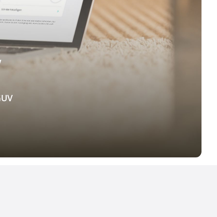
V
DGUV