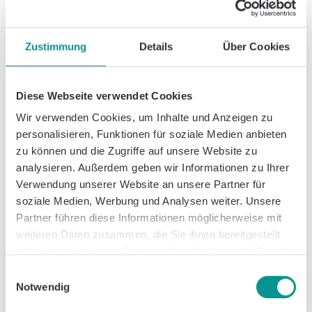
Symptome und Diagnose
Zustimmung
Details
Über Cookies
Behandlungswege
Diese Webseite verwendet Cookies
Rehabilitation und Alltagsmanagement
Wir verwenden Cookies, um Inhalte und Anzeigen zu
personalisieren, Funktionen für soziale Medien anbieten
zu können und die Zugriffe auf unsere Website zu
Caspar Health und Rehabilitation bei
analysieren. Außerdem geben wir Informationen zu Ihrer
Lungenembolie
Verwendung unserer Website an unsere Partner für
Häufig Gestellte Fragen
soziale Medien, Werbung und Analysen weiter. Unsere
Partner führen diese Informationen möglicherweise mit
(FAQs) und Zusätzliche
weiteren Daten zusammen, die Sie ihnen bereitgestellt
haben oder die sie im Rahmen Ihrer Nutzung der Dienste
Ressourcen
gesammelt haben.
Einwilligungsauswahl
Im Folgenden finden Sie Antworten auf häufige
Notwendig
Fragen sowie Verweise auf vertrauenswürdige