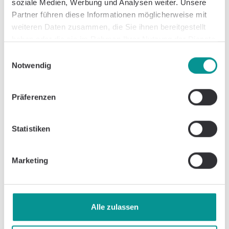
soziale Medien, Werbung und Analysen weiter. Unsere
Partner führen diese Informationen möglicherweise mit
weiteren Daten zusammen, die Sie ihnen bereitgestellt
haben oder die sie im Rahmen Ihrer Nutzung der Dienste
gesammelt haben.
Einwilligungsauswahl
Notwendig
Neurologie
Präferenzen
Schädel-Hirn-Trauma (SHT): Grade 1-3,
Spätfolgen, Reha & Genesung | Caspar
Statistiken
Health
Weitere Behandlungsgebiete
Marketing
Alle zulassen