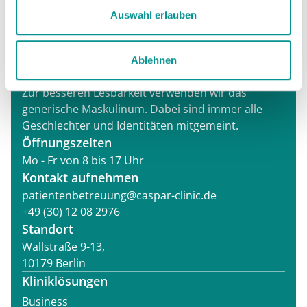
Auswahl erlauben
Caspar Health ist ein Unternehmen der GOREHA
GmbH
Ablehnen
Zur besseren Lesbarkeit verwenden wir das
generische Maskulinum. Dabei sind immer alle
Geschlechter und Identitäten mitgemeint.
Öffnungszeiten
Mo - Fr von 8 bis 17 Uhr
Kontakt aufnehmen
patientenbetreuung@caspar-clinic.de
+49 (30) 12 08 2976
Standort
Wallstraße 9-13,
10179 Berlin
Kliniklösungen
Business