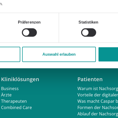
n.
Präferenzen
Statistiken
Auswahl erlauben
Kliniklösungen
Patienten
Business
Warum ist Nachsorg
Ärzte
Vorteile der digital
Therapeuten
Was macht Caspar 
Combined Care
Formen der Nachso
Ablauf der Nachsor