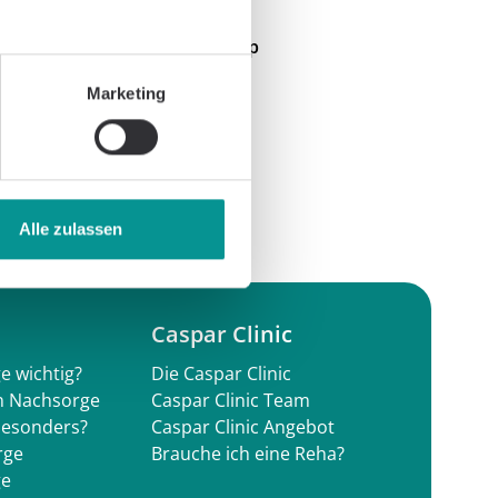
pnp
Marketing
Alle zulassen
Caspar Clinic
e wichtig?
Die Caspar Clinic
en Nachsorge
Caspar Clinic Team
besonders?
Caspar Clinic Angebot
rge
Brauche ich eine Reha?
ge