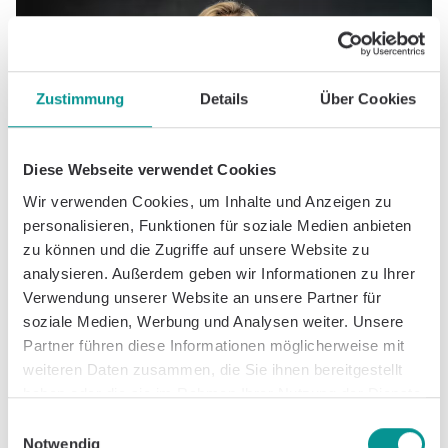
Zustimmung
Details
Über Cookies
Diese Webseite verwendet Cookies
Wir verwenden Cookies, um Inhalte und Anzeigen zu
personalisieren, Funktionen für soziale Medien anbieten
zu können und die Zugriffe auf unsere Website zu
analysieren. Außerdem geben wir Informationen zu Ihrer
Verwendung unserer Website an unsere Partner für
Im Caspar Clinic Team möchte Constanze Pfefferle
soziale Medien, Werbung und Analysen weiter. Unsere
Patient*innen zur Seite stehen, die individuelle
Partner führen diese Informationen möglicherweise mit
Unterstützung benötigen. Dabei hilft ihr das breite
weiteren Daten zusammen, die Sie ihnen bereitgestellt
medizinische Fachwissen sowie ihre
haben oder die sie im Rahmen Ihrer Nutzung der Dienste
psychotherapeutische und psychologische
gesammelt haben.
Kenntnisse. Ihr Interesse gilt außerdem
Einwilligungsauswahl
komplementärmedizinischen Themen und sie geht
Notwendig