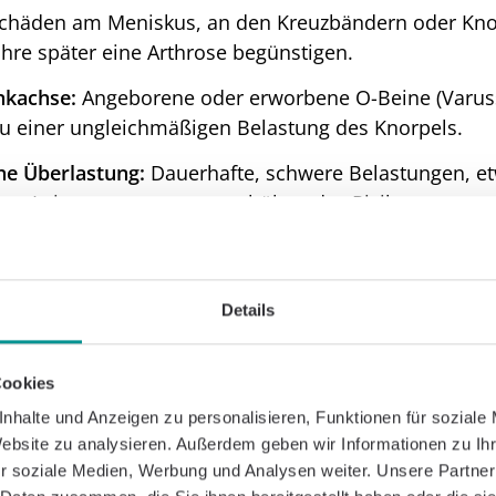
chäden am Meniskus, an den Kreuzbändern oder Kn
hre später eine Arthrose begünstigen.
nkachse:
Angeborene oder erworbene O-Beine (Varuss
 zu einer ungleichmäßigen Belastung des Knorpels.
che Überlastung:
Dauerhafte, schwere Belastungen, e
mte Leistungssportarten, erhöhen das Risiko.
irekt auf den Alltag aus, indem sie alltägliche Bewe
ufstehen aus einem Stuhl schmerzhaft und mühsam 
Details
Cookies
ose
nhalte und Anzeigen zu personalisieren, Funktionen für soziale
hrose entwickeln sich typischerweise schleichend ü
Website zu analysieren. Außerdem geben wir Informationen zu I
bt alle Symptome in gleicher Ausprägung. Zu den char
r soziale Medien, Werbung und Analysen weiter. Unsere Partner