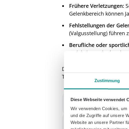
Frühere Verletzungen:
S
Gelenkbereich können Ja
Fehlstellungen der Gele
(Valgusstellung) führen
Berufliche oder sportli
Tätigkeiten oder bestim
Die Erkrankung wirkt sich d
Treppensteigen oder das A
Zustimmung
Diese Webseite verwendet 
Symptome und Diagn
Wir verwenden Cookies, um I
Die Symptome der Gonart
und die Zugriffe auf unsere 
Nicht jeder Patient erle
Website an unsere Partner fü
Behandlungswege